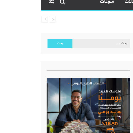
لات
منوعات
البحث
عن: