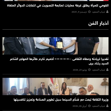
القومي للمرأة يطلق غرفة عمليات لمتابعة التصويت في انتخابات الدوائر الملغاة
شباب الصعيد
ديسمبر 9, 2025
أخبار الفن
تقديرا لريادته وعطاه الثقافى ‐‐————– أخميم تكرم طائرها المهاجر الشاعر
السيد رشاد برى
شباب الصعيد
يونيو 23, 2026
وزيرة الثقافة تبحث مع صُنّاع السينما سبل تطوير الصناعة وتعزيز تنافسيتها
شباب الصعيد
أبريل 26, 2026