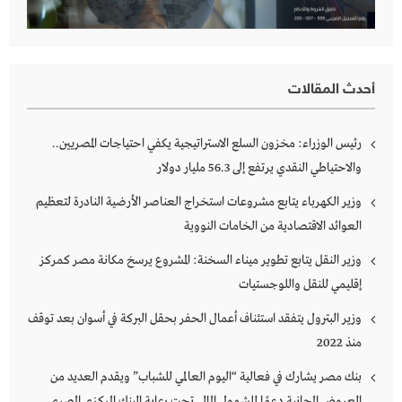
أحدث المقالات
رئيس الوزراء: مخزون السلع الاستراتيجية يكفي احتياجات المصريين..
والاحتياطي النقدي يرتفع إلى 56.3 مليار دولار
وزير الكهرباء يتابع مشروعات استخراج العناصر الأرضية النادرة لتعظيم
العوائد الاقتصادية من الخامات النووية
وزير النقل يتابع تطوير ميناء السخنة: المشروع يرسخ مكانة مصر كمركز
إقليمي للنقل واللوجستيات
وزير البترول يتفقد استئناف أعمال الحفر بحقل البركة في أسوان بعد توقف
منذ 2022
بنك مصر يشارك في فعالية “اليوم العالمي للشباب” ويقدم العديد من
العروض المجانية دعمًا للشمول المالي تحت رعاية البنك المركزي المصري