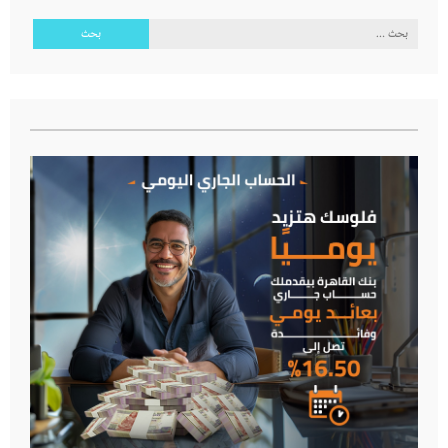
البحث
عن: