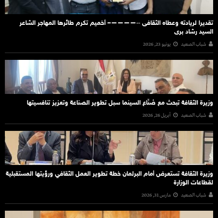
تقديرا لريادته وعطاه الثقافى ‐‐————– أخميم تكرم طائرها المهاجر الشاعر
السيد رشاد برى
شباب الصعيد
يونيو 23, 2026
وزيرة الثقافة تبحث مع صُنّاع السينما سبل تطوير الصناعة وتعزيز تنافسيتها
شباب الصعيد
أبريل 26, 2026
وزيرة الثقافة تستعرض أمام البرلمان خطة تطوير العمل الثقافي ورؤيتها المستقبلية
لقطاعات الوزارة
شباب الصعيد
مارس 31, 2026