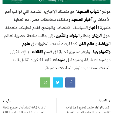
موقع
"
شباب الصعيد
"
هو منصتك الإخبارية الشاملة التي تواكب أهم
الأحداث في
أخبار الصعيد
ومختلف محافظات مصر، مع تغطية
متميزة لـ
أخبار
السياسة، الاقتصاد، والمجتمع. نقدم تحليلات متعمقة
حول
البرلمان
وقطاع
البنوك والتأمين
، إلى جانب متابعة حصرية لعالم
الرياضة
و
عالم الفن
. كما نرصد أحدث التطورات في
علوم
وتكنولوجيا
، ونوفر محتوى تحليليًا في قسم
المقالات
، بالإضافة إلى
موضوعات شيقة ومتنوعة في
منوعات
. تابعنا لتكن دائمًا في قلب
الحدث بمحتوى موثوق وتحليلات حصرية.
تصفّح
السابق
التالي
المقالات
رئيس الوزراء يشهد توقيع 3 مذكرات
الرقابة المالية تعقد أول اجتماع للجنة
تفاهم لتعزيز التعاون الصحي الأفريقي
الاستشارية لمختبر التكنولوجيا المالية