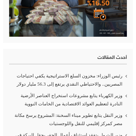
أحدث المقالات
رئيس الوزراء: مخزون السلع الاستراتيجية يكفي احتياجات
المصريين.. والاحتياطي النقدي يرتفع إلى 56.3 مليار دولار
وزير الكهرباء يتابع مشروعات استخراج العناصر الأرضية
النادرة لتعظيم العوائد الاقتصادية من الخامات النووية
وزير النقل يتابع تطوير ميناء السخنة: المشروع يرسخ مكانة
مصر كمركز إقليمي للنقل واللوجستيات
وزير البترول يتفقد استئناف أعمال الحفر بحقل البركة في