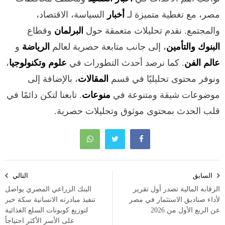
مصر، مع تغطية متميزة لـ
أخبار
السياسة، الاقتصاد،
والمجتمع. نقدم تحليلات متعمقة حول
البرلمان
وقطاع
البنوك والتأمين
، إلى جانب متابعة حصرية لعالم
الرياضة
و
عالم الفن
. كما نرصد أحدث التطورات في
علوم وتكنولوجيا
،
ونوفر محتوى تحليليًا في قسم
المقالات
، بالإضافة إلى
موضوعات شيقة ومتنوعة في
منوعات
. تابعنا لتكن دائمًا في
قلب الحدث بمحتوى موثوق وتحليلات حصرية.
تصفّح
السابق
التالي
المقالات
الرقابة المالية تصدر أول تقرير
البنك الزراعي المصري يواصل
لأداء صناديق الاستثمار في مصر
تنفيذ مبادرته الانسانية سكة خير
عن الربع الأول من 2026
لتوزيع كوبونات السلع الغذائية
على الأسر الأكثر احتياجاً