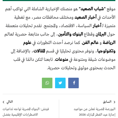
موقع
"
شباب الصعيد
"
هو منصتك الإخبارية الشاملة التي تواكب أهم
الأحداث في
أخبار الصعيد
ومختلف محافظات مصر، مع تغطية
متميزة لـ
أخبار
السياسة، الاقتصاد، والمجتمع. نقدم تحليلات متعمقة
حول
البرلمان
وقطاع
البنوك والتأمين
، إلى جانب متابعة حصرية لعالم
الرياضة
و
عالم الفن
. كما نرصد أحدث التطورات في
علوم
وتكنولوجيا
، ونوفر محتوى تحليليًا في قسم
المقالات
، بالإضافة إلى
موضوعات شيقة ومتنوعة في
منوعات
. تابعنا لتكن دائمًا في قلب
الحدث بمحتوى موثوق وتحليلات حصرية.
تصفّح
السابق
التالي
المقالات
البورصة المصرية تعلن عن مواعيد
فيتش: البنوك المصرية تواجه تداعيات
إجازة عيد الفطر المبارك 2026
الاضطرابات الإقليمية بفضل