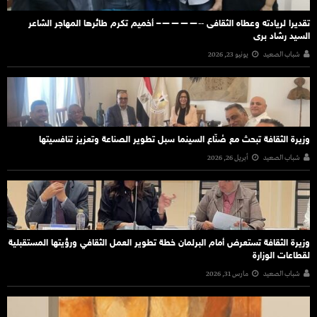
تقديرا لريادته وعطاه الثقافى ‐‐————– أخميم تكرم طائرها المهاجر الشاعر
السيد رشاد برى
شباب الصعيد
يونيو 23, 2026
وزيرة الثقافة تبحث مع صُنّاع السينما سبل تطوير الصناعة وتعزيز تنافسيتها
شباب الصعيد
أبريل 26, 2026
وزيرة الثقافة تستعرض أمام البرلمان خطة تطوير العمل الثقافي ورؤيتها المستقبلية
لقطاعات الوزارة
شباب الصعيد
مارس 31, 2026