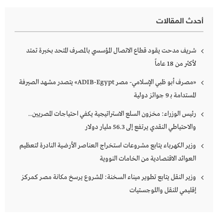
أحدث المقالات
شريف مدحت يقود قطاع الاتصال المؤسسي بالمصرف المتحد بخبرة تمتد
لأكثر من 18 عاماً
«مصرف أبو ظبي الإسلامي- مصر ADIB-Egypt» يتصدر مشهد الصيرفة
المستدامة بـ 9 جوائز دولية
رئيس الوزراء: مخزون السلع الاستراتيجية يكفي احتياجات المصريين..
والاحتياطي النقدي يرتفع إلى 56.3 مليار دولار
وزير الكهرباء يتابع مشروعات استخراج العناصر الأرضية النادرة لتعظيم
العوائد الاقتصادية من الخامات النووية
وزير النقل يتابع تطوير ميناء السخنة: المشروع يرسخ مكانة مصر كمركز
إقليمي للنقل واللوجستيات