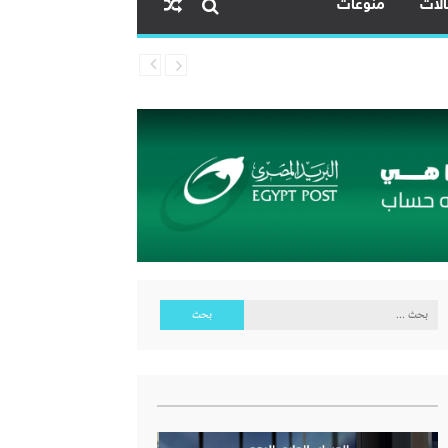
لات
منوعات
البحث
عن: