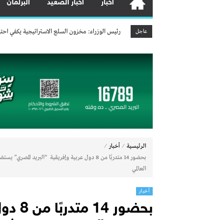
أخبار
أخبار الصعيد
البرلمان
رئيس الوزراء يتابع خطة تطوير جهاز تنمية المشروعات
رئيس الوزراء: مخزون السلع الاستراتيجية يكفي احتياجات المصر
عـــاجـــل
وزير الكهرباء يتابع مشروعات استخراج العناصر الأر
وزير النقل يتابع تطوير ميناء السخنة: المشروع يرس
وزير البترول يتفقد استئناف أعمال الحفر بحقل البركة 
بنك مصر يشارك في فعالية “اليوم العالمي للشباب” وي
مصرف أبوظبي الإسلامي – مصر يطلق عرضًا مميزًا ع
هشام عز العرب ضمن قائمة أقوى 100 رئيس تنفيذي في الشرق الأوسط لعام 2026
چرمين عامر تنضم إلى منظمة G100 التابعة للرابطة النسائية العالمية All Ladies League عن الإعلام الرقمي والتجارة الإلكترونية
وزير الصناعة يبحث مع المجلس الرئاسي توطين تصنيع 
⁄
⁄
الرئيسية
أخبار
رئيس الوزراء يتابع خطة تطوير جهاز تنمية المشروعات
بحضور 14 متدربًا من 8 دول عربية وإفريقية “البريد
العالمي
رئيس الوزراء: مخزون السلع الاستراتيجية يكفي احتياجات المصر
وزير الكهرباء يتابع مشروعات استخراج العناصر الأر
أخبار
وزير النقل يتابع تطوير ميناء السخنة: المشروع يرس
بحضور 