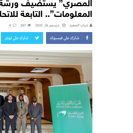
المصري” يستضيف ورشة ع
المعلومات”.. التابعة للاتحا
شباب الصعيد
ديسمبر 16, 2025
207
0
شارك على فيسبوك
شارك على تويتر