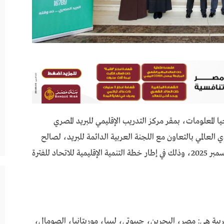
المعلومات، بمقر مركز التدريب الإقليمي للبريد المصري
ي العالمي بالتعاون مع اللجنة العربية الدائمة للبريد، لصالح
بلدان المنطقة العربية، خلال الفترة من 14 إلى 17 ديسمبر 2025، وذلك في إطار خطة التنمية الإقليمية للاتحاد للفترة
ة بمشاركة 14 متدربًا يمثلون 8 دول عربية هي: مصر، البحرين، جيبوتي، ليبيا، موريتانيا، الصومال،