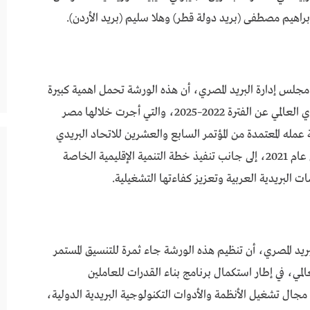
براهيم مصطفى (بريد دولة قطر) وهلا سليم (بريد الأردن).
 مجلس إدارة البريد المصري، أن هذه الورشة تحمل اهمية كبيرة
حيث إنها تأتي في ختام دورة أبيدجان للاتحاد البريدي العالمي عن الفترة 2022–2025، والتي أجرت خلالها مصر
عمله المعتمدة من المؤتمر السابع والعشرين للاتحاد البريدي
العالمي، الذي عُقد في أبيدجان خلال شهر أغسطس عام 2021، إلى جانب تنفيذ خطة التنمية الإقليمية الخاصة
ت البريدية العربية وتعزيز كفاءتها التشغيلية.
ريد المصري، أن تنظيم هذه الورشة جاء ثمرة للتنسيق المستمر
عالمي، في إطار استكمال برنامج بناء القدرات للعاملين
ي مجال تشغيل الأنظمة والأدوات التكنولوجية البريدية الدولية،