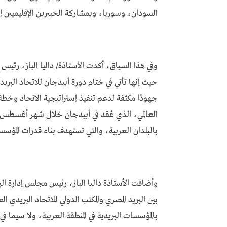
السودان، وسوريا، وبمشاركة الخبيرين الإقليميين إ
وفي هذا السياق، أكدت الأستاذة/ داليا الباز، رئيس
جهودًا مكثفة لدعم تنفيذ إستراتيجية الاتحاد وخطة 
بالبلدان العربية، والتي تستهدف بناء قدرات المؤسسا
وأضافت الأستاذة داليا الباز، رئيس مجلس إدارة الب
بين البريد المصري والمكتب الدولي للاتحاد البريدي ال
بالمؤسسات البريدية في المنطقة العربية، ولا سيما ف