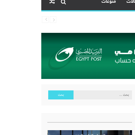
لات
منوعات
البحث
عن: