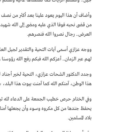
جيل؛ ولنسلم الرايات كما تسلمناها عالية ونسلم ا
وأضاف أن هذا اليوم يعود علينا بعد أكثر من نصف ق
من قضى نحبه فوفا الذي عليه ومضى إلى الله شهيد
العرض.. رجال نصروا الله فنصرهم.
ووجه عزازي أسمى آيات التحية والتقدير لجيل الع
لهم عبر الزمان.. أعزكم الله فبكم رفع الله رؤوسنا و
وجدد الدكتور الشحات عزازي، التحية لخير أجناد ا
هذا الوطن، آمنكم الله كما آمنت بيوت هذا البلد، جع
وفي الختام حرص خطيب الجمعة على الدعاء لله تبارك
يحفظ جندها من كل مكروه وسوء وأن يجعلها أمنا آ
بلاد المسلمين.