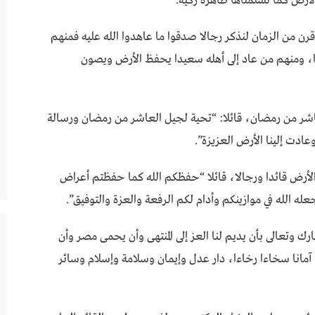
لأرض كما تسلمناها طاهرة زكية.
رن من الزمان لنذكر رجالا صدقوا ما عاهدوا الله عليه فمنهم
ا، ومنهم من عاد إلى أهله سعيدا يحفظ الأرض ويصون
اشر من رمضان، قائلا: “تحية لجيل العاشر من رمضان ورسالة
عادت إلينا الأرض العزيزة”.
لأرض قائدا ورجالا، قائلا “حفظكم الله كما حفظتم أعراض
له الله في موازينكم وأدام لكم الرفعة والعزة والتوفيق”.
 وتعالى بأن يديم لنا العز إلى المنتهى وأن يحمى مصر وأن
مانا سخاءا رخاءا، دار عدل وإيمان وسلامة وإسلام وسائر