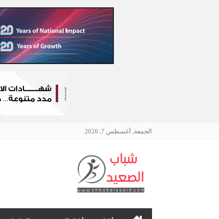
الجمعة, أغسطس 7, 2026
الرئيسية
نافذتك إلى أخبار وقضايا 
چرمين عامر تنضم إلى منظمة G100 التابعة للرابطة النسائية العالمية All Ladies League عن الإعلام الرقمي والتجارة الإلكترونية