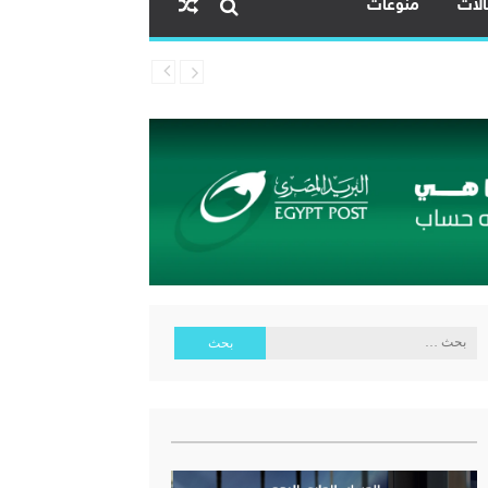
لات
منوعات
ية البنك المركزي المصري
البحث
عن: