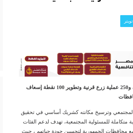
ويتر
إطلاق مبادرة سكة خير للإطعام في رمضان و250 عملية زرع قرنية وتطوير 100 نقطة إسعاف
افظات
 المجتمعي وترسيخ مكانته كشريك أساسي في تحقيق
ة متكاملة للمسئولية المجتمعية، تهدف لدعم الفئات
 جميع محافظات الجمهورية لتحسين جودة حياتهم ، حيث