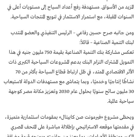
المزيد من الأسواق. مستهدفة رفع أعداد السياح إلى مستويات أعلى في
السنوات المقبلة، مع استمرار الاستثمار في تنويع المنتجات السياحية.
ومن جانبه صرح حسين رفاعي – الرئيس التنفيذي والعضو المنتدب
لبنك التنمية الصناعية – قائلاً:
تعكس مشاركة بنك التنمية الصناعية بقيمة 750 مليون جنيه في هذا
التمويل المشترك التزام البنك بدعم المشروعات السياحية الكبرى ذات
الأثر الاقتصادي الممتد، في ظل ارتباط قطاع السياحة بأكثر من 70
نشاطًا إنتاجيًا وخدميًا، وبما يتماشى مع مستهدفات الدولة لاستيعاب
30 مليون سائح سنويًا بحلول عام 2030 وتعزيز مكانة مصر كوجهة
سياحية عالمية.
ويحظى مشروع «فيرمونت صن كابيتال» بمقومات استثمارية متميزة،
في مقدمتها موقعه الاستراتيجي بإطلالة مباشرة على المتحف المصري
الكبير ومنطقة الأهرامات، بما يعزز من جاذبيته ويمنحه قيمة مضافة