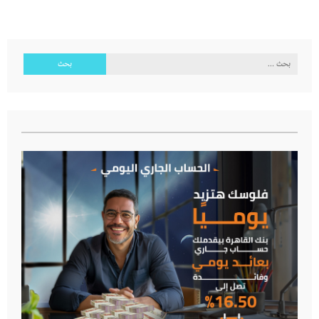
البحث
عن: