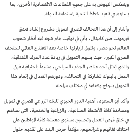
وينعكس النهوض به على جميع القطاعات الاقتصادية الأخرى، بما
يساهم في تنفيذ خطط التنمية المستدامة للدولة.
وأشار إلى أن هذا التحالف المصرفي لتمويل مشروع إنشاء فندق
فيرمونت صن كابيتال، يأتي في توقيت هام تتجه فيه أنظار شعوب
العالم نحو مصر، وتتوق لزيارتها خاصة بعد الافتتاح العالمي للمتحف
المصري الكبير، حيث يسهم التمويل في زيادة عدد الغرف الفندقية،
والذي يُمثل أحد عناصر الجذب السياحي، مشيداً باحترافية فرق
العمل بالبنوك المشاركة في التحالف، ودورهم الفعال في إتمام هذا
التمويل بنجاح وكفاءة في مختلف مراحله.
وأكد أبو السعود، أهمية الدور الحيوي للبنك الزراعي المصري في تمويل
ومساندة كافة الأنشطة الصناعية، والزراعية والخدمية، التي تساهم
في خلق فرص العمل وتحسين مستوى معيشة كافة المواطنين على
اختلاف فئاتهم وشرائحهم، مؤكداً حرص البنك على تقديم حلول