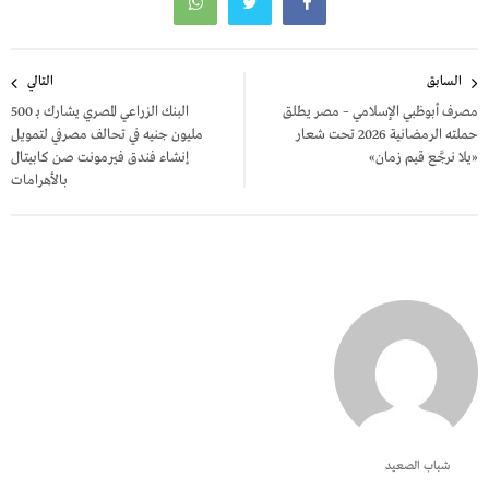
تصفّح
السابق
التالي
المقالات
مصرف أبوظبي الإسلامي – مصر يطلق
البنك الزراعي المصري يشارك بـ 500
حملته الرمضانية 2026 تحت شعار
مليون جنيه في تحالف مصرفي لتمويل
«يلا نرجَّع قيم زمان»
إنشاء فندق فيرمونت صن كابيتال
بالأهرامات
شباب الصعيد