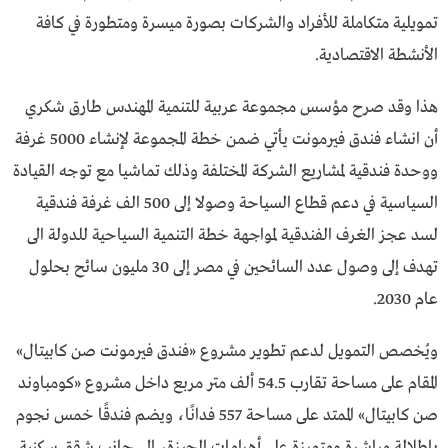
تمويلية متكاملة للأفراد والشركات بصورة ميسرة ومتطورة في كافة
الأنشطة الاقتصادية.
هذا وقد صرح مؤسس مجموعة عربية للتنمية المهندس طارق شكري
أن انشاء فندق فيرمونت يأتي ضمن خطة المجموعة لإنشاء 5000 غرفة
ووحدة فندقية لمشاريع الشركة المختلفة وذلك تماشيا مع توجه القيادة
السياسية في دعم قطاع السياحة وصولا إلى 500 الف غرفة فندقية
لسد عجز الغرف الفندقية لمواجهة خطة التنمية السياحية للدولة الى
تهدف إلى وصول عدد السائحين في مصر إلى 30 مليون سائح بحلول
عام 2030.
ويُخصص التمويل لدعم تطوير مشروع «فندق فيرمونت صن كابيتال»
المقام على مساحة تقارب 54.5 ألف متر مربع داخل مشروع «كومباوند
صن كابيتال» الممتد على مساحة 557 فدانًا، ويضم فندقًا خمس نجوم
بإطلالة مباشرة ومتميزة على أهرامات الجيزة، إلى جانب شقق سكنية