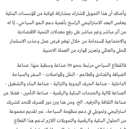
وأضاف أن هذا التمويل المشترك بمشاركة كوكبة من المؤسسات البنكية
يعكس البعد الاستراتيجي الراسخ بأهمية دعم النمو السياحي، لما له
من أثر مباشر وغير مباشر على رفع معدلات التنمية الاقتصادية
والاجتماعية المستدامة من خلال توفير فرص عمل وجذب الاستثمار
المحلي والعالمي وتعزيز الموارد من العملة الاجنبية.
فالقطاع السياحي مرتبط بنحو 70 صناعة وسطية منها: صناعة
الضيافة والفنادق والمطاعم – النقل والمواصلات – السفر والسياحة
الداخلية – صناعة الحرف اليدوية والتراثية – صناعة البناء والتشغيل –
الصناعة المالية والخدمات البنكية والرقمية – صناعة التأمين – فضلا عن
صناعة الثقافة والترفيه.. الخ. ومن هنا يبرز دور المصرف المتحد كـشريك
استراتيجي وتمويلي في دعم منظومة السياحة، عبر تقديم مجموعة
من الحلول البنكية والرقمية والتمويلات اللازم لدعم هذا القطاع