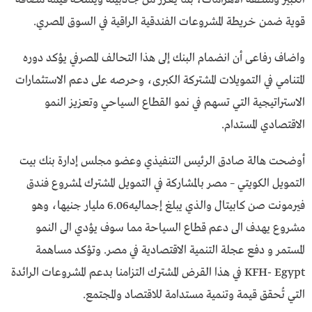
قوية ضمن خريطة المشروعات الفندقية الراقية في السوق المصري.
واضاف رفاعى أن انضمام البنك إلى هذا التحالف المصرفي يؤكد دوره
المتنامي في التمويلات المشتركة الكبرى، وحرصه على دعم الاستثمارات
الاستراتيجية التي تسهم في نمو القطاع السياحي وتعزيز النمو
الاقتصادي المستدام.
أوضحت هالة صادق الرئيس التنفيذي وعضو مجلس إدارة بنك بيت
التمويل الكويتي – مصر بالمشاركة في التمويل المشترك لمشروع فندق
فيرمونت صن كابيتال والذي يبلغ إجماليه6.06 مليار جنيها، وهو
مشروع يهدف الى دعم قطاع السياحة مما سوف يؤدي الى النمو
المستمر و دفع عجلة التنمية الاقتصادية في مصر. وتؤكد مساهمة
KFH- Egypt في هذا القرض المشترك التزامنا بدعم المشروعات الرائدة
التي تُحقق قيمة وتنمية مستدامة للاقتصاد والمجتمع.