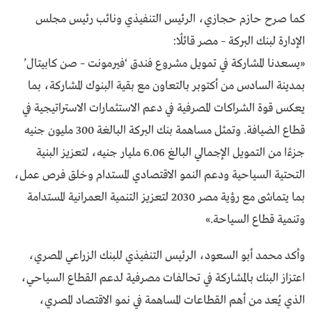
كما صرح حازم حجازي، الرئيس التنفيذي ونائب رئيس مجلس
الإدارة لبنك البركة – مصر قائلُا:
«يسعدنا المشاركة في تمويل مشروع فندق ‘فيرمونت – صن كابيتال’
بمدينة السادس من أكتوبر بالتعاون مع بقية البنوك المشاركة، بما
يعكس قوة الشراكات المصرفية في دعم الاستثمارات الاستراتيجية في
قطاع الضيافة. وتمثل مساهمة بنك البركة البالغة 300 مليون جنيه
جزءًا من التمويل الإجمالي البالغ 6.06 مليار جنيه، لتعزيز البنية
التحتية السياحية ودعم النمو الاقتصادي المستدام وخلق فرص عمل،
بما يتماشى مع رؤية مصر 2030 لتعزيز التنمية العمرانية المستدامة
وتنمية قطاع السياحة.»
وأكد محمد أبو السعود، الرئيس التنفيذي للبنك الزراعي المصري،
اعتزاز البنك بالمشاركة في تحالفات مصرفية لدعم القطاع السياحي،
الذي يُعد من أهم القطاعات المساهمة في نمو الاقتصاد المصري،