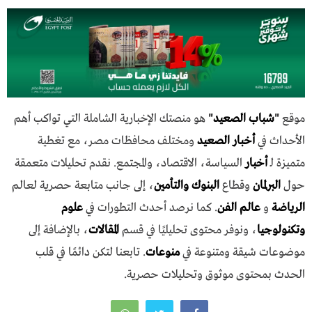
موقع
"
شباب الصعيد
"
هو منصتك الإخبارية الشاملة التي تواكب أهم
الأحداث في
أخبار الصعيد
ومختلف محافظات مصر، مع تغطية
متميزة لـ
أخبار
السياسة، الاقتصاد، والمجتمع. نقدم تحليلات متعمقة
حول
البرلمان
وقطاع
البنوك والتأمين
، إلى جانب متابعة حصرية لعالم
الرياضة
و
عالم الفن
. كما نرصد أحدث التطورات في
علوم
وتكنولوجيا
، ونوفر محتوى تحليليًا في قسم
المقالات
، بالإضافة إلى
موضوعات شيقة ومتنوعة في
منوعات
. تابعنا لتكن دائمًا في قلب
الحدث بمحتوى موثوق وتحليلات حصرية.