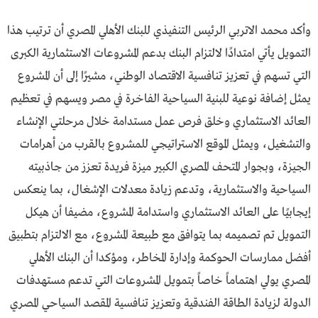
وأكد محمد الاتربي الرئيس التنفيذي للبنك الأهلي المصري أن ترتيب هذا
التمويل يأتي امتدادًا لالتزام البنك بدعم المشروعات الاستثمارية الكبرى
التي تسهم في تعزيز تنافسية الاقتصاد الوطني، مشيرًا إلى أن المشروع
يمثل إضافة نوعية للبنية السياحية الفاخرة في مصر ويسهم في تعظيم
العائد الاستثماري وخلق فرص عمل مستدامة خلال مرحلتي الإنشاء
والتشغيل، ويمثل الموقع الاستراتيجي للمشروع بالقرب من أهرامات
الجيزة، وبجوار المتحف المصري الكبير ميزة فريدة تعزز من جاذبيته
السياحية والاستثمارية، وتدعم زيادة معدلات الإشغال، بما ينعكس
إيجابيًا على العائد الاستثماري واستدامة المشروع، مضيفا أن هيكل
التمويل تم تصميمه بما يتوافق مع طبيعة المشروع، مع الالتزام بتطبيق
أفضل ممارسات الحوكمة وإدارة المخاطر، ومؤكدا أن البنك الأهلي
المصري يولي اهتماماً خاصاً بتمويل المشروعات التي تدعم مستهدفات
الدولة لزيادة الطاقة الفندقية وتعزيز تنافسية المقصد السياحي المصري