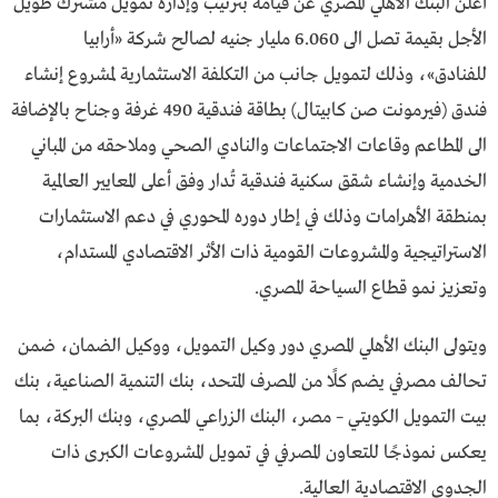
أعلن البنك الأهلي المصري عن قيامه بترتيب وإدارة تمويل مشترك طويل
الأجل بقيمة تصل الى 6.060 مليار جنيه لصالح شركة «أرابيا
للفنادق»، وذلك لتمويل جانب من التكلفة الاستثمارية لمشروع إنشاء
فندق (فيرمونت صن كابيتال) بطاقة فندقية 490 غرفة وجناح بالإضافة
الى المطاعم وقاعات الاجتماعات والنادي الصحي وملاحقه من المباني
الخدمية وإنشاء شقق سكنية فندقية تُدار وفق أعلى المعايير العالمية
بمنطقة الأهرامات وذلك في إطار دوره المحوري في دعم الاستثمارات
الاستراتيجية والمشروعات القومية ذات الأثر الاقتصادي المستدام،
وتعزيز نمو قطاع السياحة المصري.
ويتولى البنك الأهلي المصري دور وكيل التمويل، ووكيل الضمان، ضمن
تحالف مصرفي يضم كلًا من المصرف المتحد، بنك التنمية الصناعية، بنك
بيت التمويل الكويتي – مصر، البنك الزراعي المصري، وبنك البركة، بما
يعكس نموذجًا للتعاون المصرفي في تمويل المشروعات الكبرى ذات
الجدوى الاقتصادية العالية.