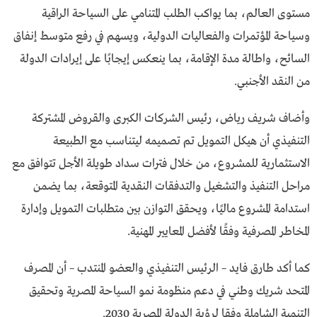
مستوى العالم، بما يواكب الطلب المتنامي على السياحة الراقية
وسياحة المؤتمرات والفعاليات الدولية، ويسهم في رفع متوسط إنفاق
السائح، واطالة مدة الإقامة، بما ينعكس إيجابًا على إيرادات الدولة
من النقد الأجنبي.
وأضاف شريف رياض، رئيس الشركات الكبرى والقروض المشتركة
التنفيذي أن هيكل التمويل تم تصميمه ليتناسب مع الطبيعة
الاستثمارية للمشروع، من خلال فترات سداد طويلة الأجل تتوافق مع
مراحل التنفيذ والتشغيل والتدفقات النقدية المتوقعة، بما يضمن
استدامة المشروع ماليًا، ويحقق التوازن بين متطلبات التمويل وإدارة
المخاطر المصرفية وفقًا لأفضل المعايير المهنية.
كما أكد طارق فايد – الرئيس التنفيذي والعضو المنتدب – أن المصرف
المتحد شريك وطني في دعم منظومة نمو السياحة المصرية وتحقيق
التنمية الشاملة وفقا لرؤية الدولة المصرية 2030.