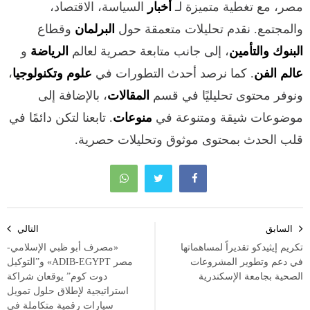
مصر، مع تغطية متميزة لـ
أخبار
السياسة، الاقتصاد،
والمجتمع. نقدم تحليلات متعمقة حول
البرلمان
وقطاع
البنوك والتأمين
، إلى جانب متابعة حصرية لعالم
الرياضة
و
عالم الفن
. كما نرصد أحدث التطورات في
علوم وتكنولوجيا
،
ونوفر محتوى تحليليًا في قسم
المقالات
، بالإضافة إلى
موضوعات شيقة ومتنوعة في
منوعات
. تابعنا لتكن دائمًا في
قلب الحدث بمحتوى موثوق وتحليلات حصرية.
تصفّح
السابق
التالي
المقالات
تكريم إيثيدكو تقديراً لمساهماتها
«مصرف أبو ظبي الإسلامي-
في دعم وتطوير المشروعات
مصر ADIB-EGYPT» و”التوكيل
الصحية بجامعة الإسكندرية
دوت كوم” يوقعان شراكة
استراتيجية لإطلاق حلول تمويل
سيارات رقمية متكاملة في