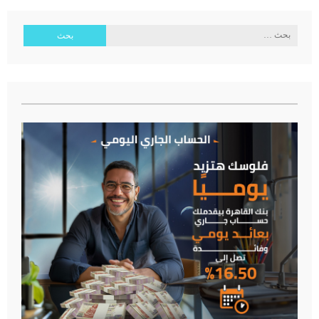
البحث
عن: