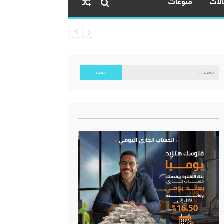
لات
منوعات
البحث
عن: