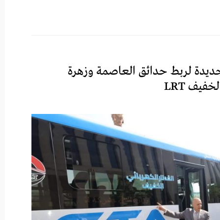
 ميني باصات جديدة لربط حدائق العاصمة وزهرة
فيف LRT