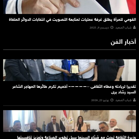
القومي للمرأة يطلق غرفة عمليات لمتابعة التصويت في انتخابات الدوائر الملغاة
شباب الصعيد
ديسمبر 9, 2025
أخبار الفن
تقديرا لريادته وعطاه الثقافى ‐‐————– أخميم تكرم طائرها المهاجر الشاعر
السيد رشاد برى
شباب الصعيد
يونيو 23, 2026
وزيرة الثقافة تبحث مع صُنّاع السينما سبل تطوير الصناعة وتعزيز تنافسيتها