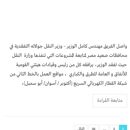
واصل الفريق مهندس كامل الوزير – وزير النقل جولاته التفقدية في
محافظات صعيد مصر لمتابعة المشروعات التي تنفذها وزارة النقل
حيث تفقد الوزير، يرافقه كل من رئيس وقيادات هيئتي القومية
للأنفاق و العامة للطرق والكباري ، مواقع العمل بالخط الثاني من
شبكة القطار الكهربائي السريع (أكتوبر / أسوان/ أبو سمبل)،
متابعة القراءة
تعدد
1
2
…
36
التالي